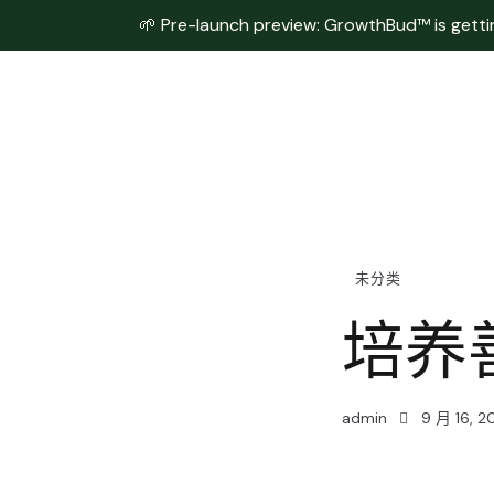
🌱 Pre-launch preview: GrowthBud™ is getting
未分类
培养
admin
9 月 16, 2