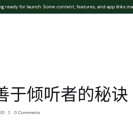
 ready for launch. Some content, features, and app links may 
善于倾听者的秘诀
021
0
Comments