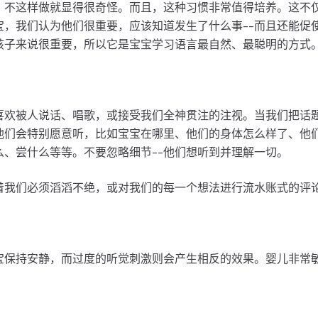
，不这样做就显得很奇怪。而且，这种习惯非常值得培养。这不
宝，我们认为他们很重要，应该知道发生了什么事--而且还能促
孩子来说很重要，所以它是宝宝学习语言最自然、最聪明的方式
喜欢被人说话、唱歌，或接受我们全神贯注的注视。当我们把话
他们会特别愿意听，比如宝宝在哪里、他们的身体怎么样了、他
么、尝什么等等。不要忽略细节--他们想听到并理解一切。
我们必须滔滔不绝，或对我们的每一个想法进行流水账式的评论....
：
宝保持安静，而过度的听觉刺激则会产生相反的效果。婴儿非常
：