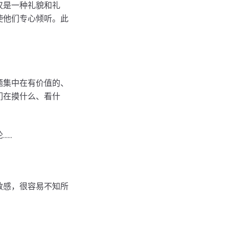
仅是一种礼貌和礼
使他们专心倾听。此
。
题集中在有价值的、
们在摸什么、看什
..
敏感，很容易不知所