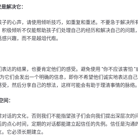
仅是解决它：
孩子的心声，请使用倾听技巧，如重复和重述。不要急于解决所
。积极倾听不仅能帮助孩子们处理自己的经历和解决自己的问题
话感兴趣，而不是越俎代庖。
：
表达的结果，也要肯定他们的感受。避免使用 "你不应该害怕 "或
，因为它们会发出一个明确的信息，即你不希望他们诚实地表达自
感受，然后分享自己的想法，这样可能会有助于理清事情的脉络
造空间：
常对话的文化，否则我们不能指望孩子们会向我们提出深层次的
后的点心时间，定期的对话都能建立起信任的先例。信任是沟通
立。它必须长期建立。