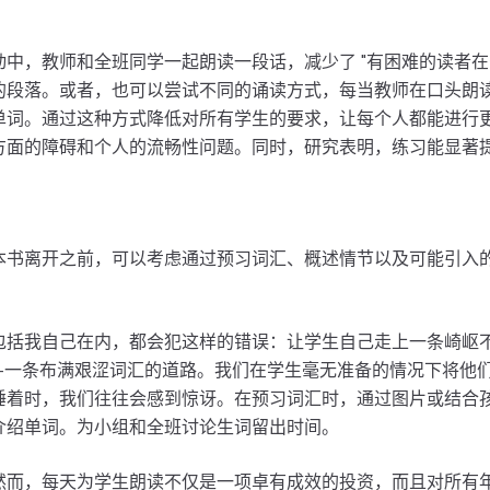
中，教师和全班同学一起朗读一段话，减少了 "有困难的读者在
的段落。或者，也可以尝试不同的诵读方式，每当教师在口头朗
单词。通过这种方式降低对所有学生的要求，让每个人都能进行
方面的障碍和个人的流畅性问题。同时，研究表明，练习能显著
书离开之前，可以考虑通过预习词汇、概述情节以及可能引入的 K
包括我自己在内，都会犯这样的错误：让学生自己走上一条崎岖
路--一条布满艰涩词汇的道路。我们在学生毫无准备的情况下将他
睡着时，我们往往会感到惊讶。在预习词汇时，通过图片或结合
介绍单词。为小组和全班讨论生词留出时间。
然而，每天为学生朗读不仅是一项卓有成效的投资，而且对所有