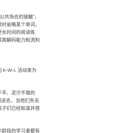
公共场合的接触"，
读时省略某个单词，
更长时间的阅读练
提高解码能力和流利
-W-L 活动来为
不平、泥泞不堪的
们送去，当他们失去
孩子们已经知道并感
年龄段的学习者都有