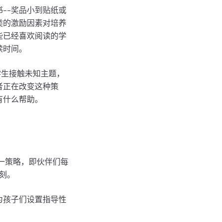
--奖品小到贴纸或
类的激励因素对培养
些已经喜欢阅读的学
读时间。
学生接触未知主题，
者正在改变这种策
有什么帮助。
这一策略，即伙伴们每
刻。
为孩子们设置指导性