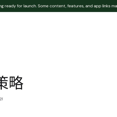
 ready for launch. Some content, features, and app links may 
策略
21