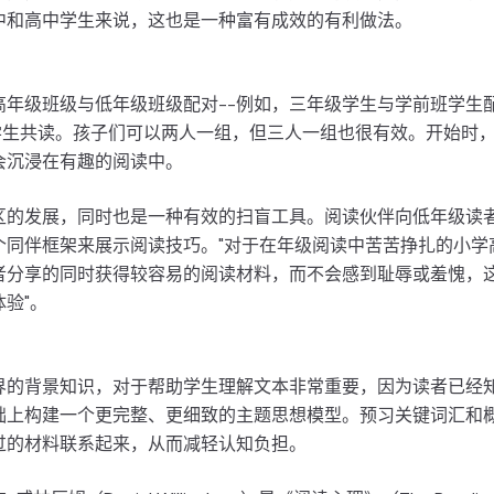
中和高中学生来说，这也是一种富有成效的有利做法。
年级班级与低年级班级配对--例如，三年级学生与学前班学生配
的学生共读。孩子们可以两人一组，但三人一组也很有效。开始时
会沉浸在有趣的阅读中。
区的发展，同时也是一种有效的扫盲工具。阅读伙伴向低年级读
个同伴框架来展示阅读技巧。"对于在年级阅读中苦苦挣扎的小学
者分享的同时获得较容易的阅读材料，而不会感到耻辱或羞愧，
验"。
界的背景知识，对于帮助学生理解文本非常重要，因为读者已经
础上构建一个更完整、更细致的主题思想模型。预习关键词汇和
过的材料联系起来，从而减轻认知负担。