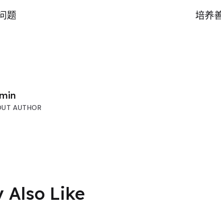
问题
培养
min
OUT AUTHOR
 Also Like