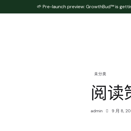
🌱 Pre-launch preview: GrowthBud™ is getting
未分类
阅读
admin
9 月 8, 20