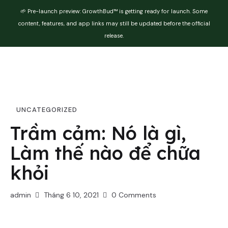
🌱 Pre-launch preview: GrowthBud™ is getting ready for launch. Some
content, features, and app links may still be updated before the official
release.
UNCATEGORIZED
Trầm cảm: Nó là gì,
Làm thế nào để chữa
khỏi
admin
Tháng 6 10, 2021
0
Comments