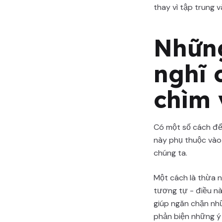
thay vì tập trung v
Những
nghĩ 
chìm 
Có một số cách để 
này phụ thuộc vào 
chúng ta.
Một cách là thừa n
tương tự - điều nà
giúp ngăn chặn nhữ
phản biện những ý 