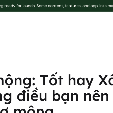
 ready for launch. Some content, features, and app links may 
ộng: Tốt hay X
g điều bạn nên 
mơ mộng