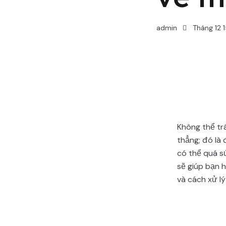
admin
Tháng 12 1
Không thể tr
thẳng; đó là
có thể quá sứ
sẽ giúp bạn h
và cách xử lý