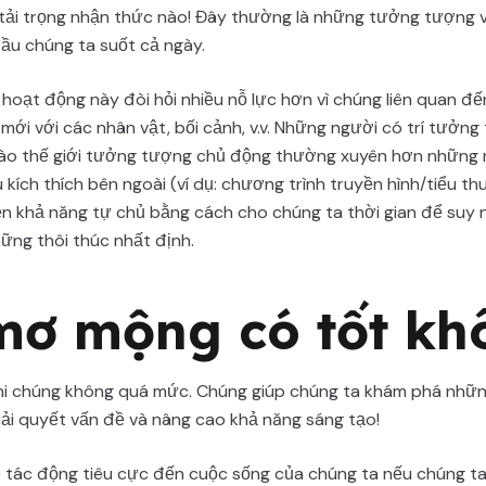
tải trọng nhận thức nào! Đây thường là những tưởng tượng vô
ầu chúng ta suốt cả ngày.
oạt động này đòi hỏi nhiều nỗ lực hơn vì chúng liên quan đế
 mới với các nhân vật, bối cảnh, v.v. Những người có trí tưở
ào thế giới tưởng tượng chủ động thường xuyên hơn những n
 kích thích bên ngoài (ví dụ: chương trình truyền hình/tiểu t
iện khả năng tự chủ bằng cách cho chúng ta thời gian để suy
ững thôi thúc nhất định.
mơ mộng có tốt kh
hi chúng không quá mức. Chúng giúp chúng ta khám phá nhữn
giải quyết vấn đề và nâng cao khả năng sáng tạo!
 tác động tiêu cực đến cuộc sống của chúng ta nếu chúng ta