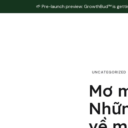
🌱 Pre-launch preview: GrowthBud™ is getting
UNCATEGORIZED
Mơ m
Nhữn
về 