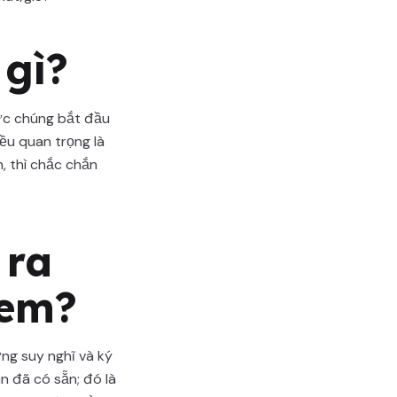
gì?
ức chúng bắt đầu
iều quan trọng là
, thì chắc chắn
 ra
 em?
ng suy nghĩ và ký
n đã có sẵn; đó là