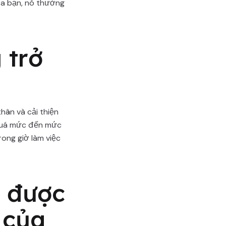
của bạn, nó thường
 trở
hân và cải thiện
 quá mức đến mức
ong giờ làm việc
t được
 của