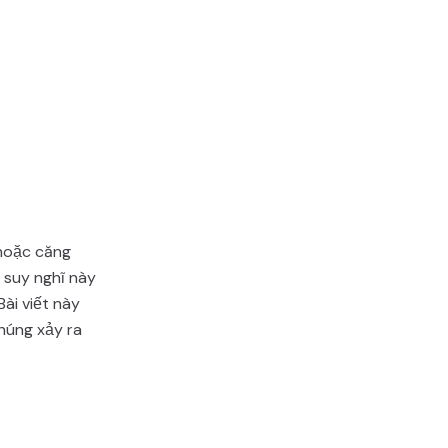
 hoặc căng
 suy nghĩ này
ài viết này
chúng xảy ra