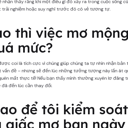
sẽ nhận thấy rằng khi một điều gì đó xảy ra trong cuộc sống 
ột trải nghiệm hoặc suy nghĩ trước đó có vẻ tương tự.
ào thì việc mơ mộng
uá mức?
c coi là tích cực vì chúng giúp chúng ta tự nhìn nhận bản t
ết vấn đề – nhưng sẽ đến lúc những tưởng tượng này lấn át
uên mất thực tế! Nếu bạn thấy mình thường xuyên lơ đãng tr
ẽ đã đến lúc cần thay đổi.
ao để tôi kiểm soá
 giấc mơ ban ngày