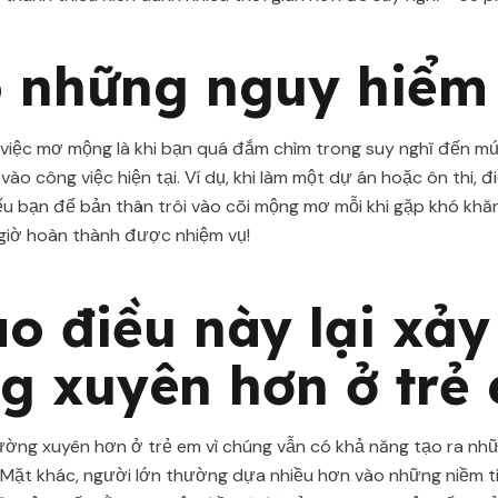
 những nguy hiểm 
 việc mơ mộng là khi bạn quá đắm chìm trong suy nghĩ đến m
 vào công việc hiện tại. Ví dụ, khi làm một dự án hoặc ôn thi, đ
ếu bạn để bản thân trôi vào cõi mộng mơ mỗi khi gặp khó khăn
giờ hoàn thành được nhiệm vụ!
ao điều này lại xảy
g xuyên hơn ở trẻ
ường xuyên hơn ở trẻ em vì chúng vẫn có khả năng tạo ra nhữ
Mặt khác, người lớn thường dựa nhiều hơn vào những niềm ti