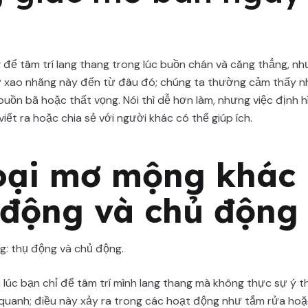
để tâm trí lang thang trong lúc buồn chán và căng thẳng, n
 xao nhãng này đến từ đâu đó; chúng ta thường cảm thấy n
buồn bã hoặc thất vọng. Nói thì dễ hơn làm, nhưng việc định h
iết ra hoặc chia sẻ với người khác có thể giúp ích.
oại mơ mộng khác
 động và chủ động
g: thụ động và chủ động.
 lúc bạn chỉ để tâm trí mình lang thang mà không thực sự ý 
quanh; điều này xảy ra trong các hoạt động như tắm rửa hoặc