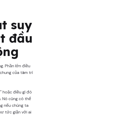
t suy
t đầu
ộng
g. Phần lớn điều
chung của tâm trí
" hoặc điều gì đó
. Nó cũng có thể
ng nếu chúng ta
ư tức giận với ai