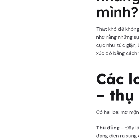
mình?
Thật khó để không 
nhớ rằng những sự
cực như tức giận, 
xúc đó bằng cách v
Các l
– thụ
Có hai loại mơ mộn
Thụ động
– Đây là
đang diễn ra xung 