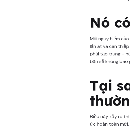
Nó có
Mối nguy hiểm của
lấn át và can thiệp
phải tập trung – n
bạn sẽ không bao 
Tại s
thườn
Điều này xảy ra th
ức hoàn toàn mới. 