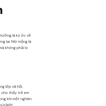
n
thường là ký ức về
ng lai. Mơ mộng là
mà không phải lo
g lớp xã hội,
 cho thấy trẻ em
ong khi một nghiên
hút/giờ!