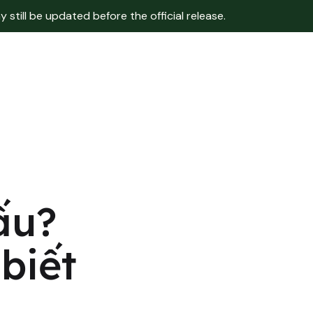
still be updated before the official release.
ấu?
biết