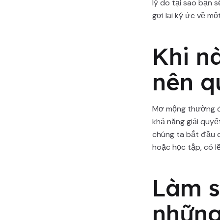
lý do tại sao bạn 
gợi lại ký ức về m
Khi n
nên q
Mơ mộng thường đượ
khả năng giải quy
chúng ta bắt đầu q
hoặc học tập, có l
Làm s
những