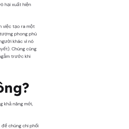
 hại xuất hiện
n việc tạo ra một
ng tượng phong phú
gười khác vì nó
huyết). Chúng cũng
 ngẫm trước khi
ông?
g khả năng mới,
 để chúng chi phối