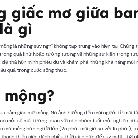
 giấc mơ giữa ba
là gì
mộng là những suy nghĩ không tập trung vào hiện tại. Chúng 
 trong quá khứ hoặc tưởng tượng về những sự kiện trong tươ
i để thả hồn mình phiêu du và khám phá những khả năng mới 
hậu quả trong cuộc sống thực.
ơ mộng?
qua cảm giác mơ mộng! Nó ảnh hưởng đến mọi người từ mọi tần
ó một số mối tương quan với các nhóm tuổi: một nghiên cứu
an mơ mộng hơn người lớn (25 phút mỗi giờ so với 15 phút), tr
thanh thiếu niên dành nhiều thời gian hơn để suy nghĩ - 53 p